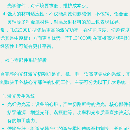
光学部件，对环境要求低，维护成本少。
强大的材料适应性
：不仅能高效切割碳钢、不锈钢、铝合金
黄铜等多种金属材料，对高反射材料的加工也表现优异。
常，FLC2000机型凭借更高的激光功率，在切割厚度、切割速度
尤其是中厚板）方面更具优势，而FLC1000则在薄板高速切割
营经济性上可能有更佳平衡。
二、核心零部件系统解析
一台完整的光纤激光切割机是光、机、电、软高度集成的系统，
性能取决于各核心零部件的协同工作。主要可分为以下几大系统
激光发生系统
光纤激光器
：设备的心脏，产生切割所需的激光。核心部件
括泵浦源、增益光纤、谐振腔等。功率和光束质量直接决定
备的加工能力。
传输光纤
：将激光器产生的激光柔性传输至切割头，长度可