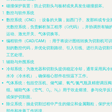
碰撞保护装置
：防止切割头与板材或夹具发生碰撞损坏。
数控与软件系统
数控系统（CNC）
：设备的大脑，如西门子、发那科或专业
光数控系统，负责解析加工程序（G代码），并协调所有轴
运动、激光开关、气体切换等。
编程软件（CAD/CAM）
：用于将设计图纸转换为切割机可
别的数控代码，并优化切割路径、引入引线、进行共边切割
工艺处理。
辅助与外围系统
冷却系统
：为激光器和切割头提供稳定冷却，通常采用风冷
水冷（冷水机），确保核心部件在恒温下工作。
气体系统
：包括空压机、储气罐、氧气/氮气瓶及精密调压阀
组。辅助气体（空气、O₂、N₂）用于吹走熔渣、参与化学反
或保护切割面。
除尘系统
：抽走切割过程中产生的烟尘和金属颗粒，保护光
部件和改善工作环境。